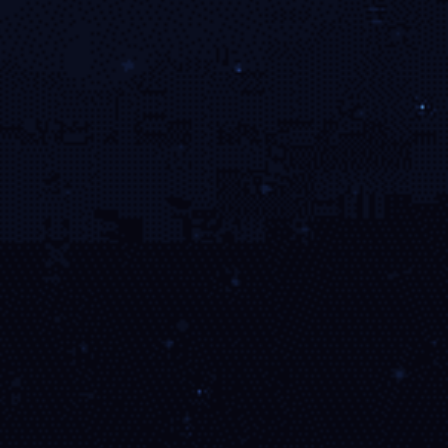
连续三年领先，综合评分稳定保持高位。
8868唯一官网
868唯一官网官方网站【KY1.AC】官网认证:手机版、app
载、登录入口、官方网站、网页版、平台、网址、地址、
册、娱乐，8868唯一官网(中国)官方网站欢迎大家选择真
正的官方通道，同时我们提供全天候7x24小时在线服务，
一时间处理各类问题，正规集团平台有保障，欢迎体验！
© 2026 8868唯一官网 版权所有 · 保留所有权利