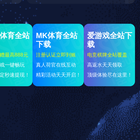
户不得擅自使用、传播或改编平台资
。
平台所在地法院提起诉讼。