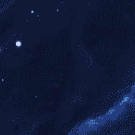
议，请通过以下方式联系官方客服：
com
1. 多端统一适配
针对桌面、移动、小程序端进行布局标准化，用户可跨设备
新引入的“核心组件容错机制”确保即使部分模块异常也不会
2. 推荐系统升级
推荐逻辑加入用户操作偏好、浏览行为等维度，动态生成个