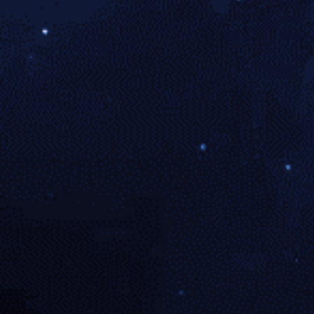
8868唯
亚洲体育服务平台大奖
2022 年度综合类数字体育平台荣誉奖项，肯定平