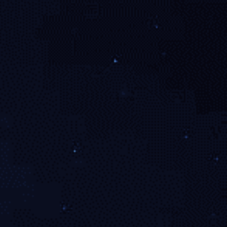
与观赛体验。
用户满意度大奖
8868体育(中国)唯一官方网站 用户活跃度与续访率