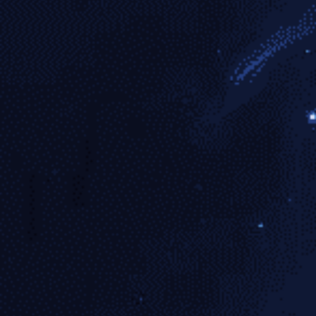
九、联系我们
如您在使用过程中有任何疑问或建
Email：support@symacontech.
v6.3.0 · 版本发布
发布日期：2025年10月18日
本次更新重点提升多终端体验、一致性推荐策略
以及账户系统稳定性。